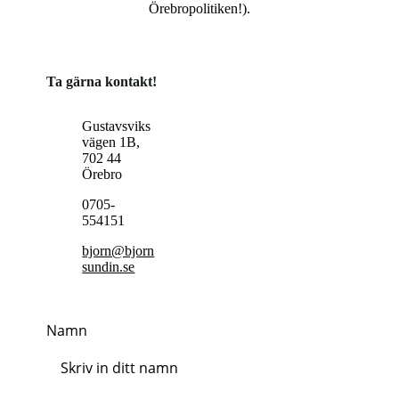
Örebropolitiken!).
Ta gärna kontakt!
Gustavsviks
vägen 1B,
702 44
Örebro
0705-
554151
bjorn@bjorn
sundin.se
Namn