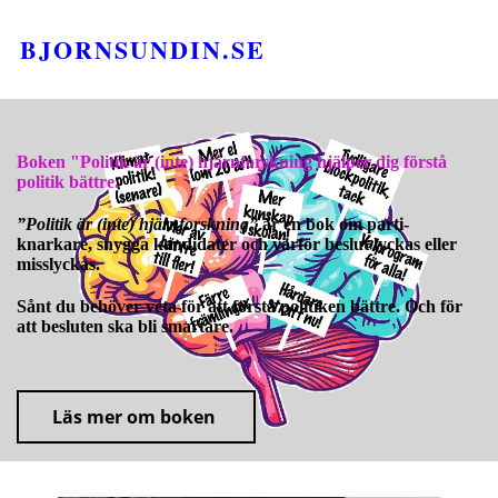
BJORNSUNDIN.SE
Boken "Politik är (inte) hjärnforskning hjälper dig förstå
politik bättre.
”Politik är (inte) hjärnforskning”
är en bok om parti-
knarkare, snygga kandidater och varför beslut lyckas eller
misslyckas.
Sånt du behöver veta för att förstå politiken bättre. Och för
att besluten ska bli smartare.
Läs mer om boken