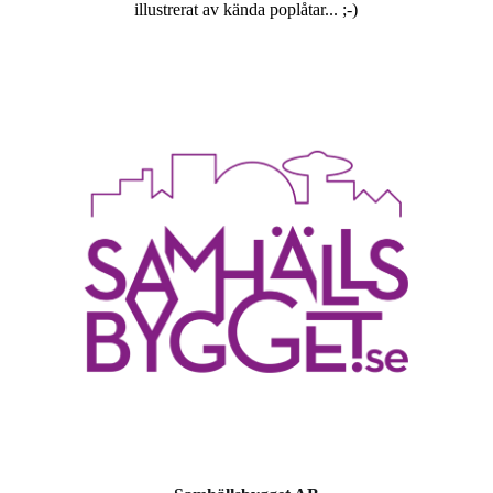
illustrerat av kända poplåtar... ;-)